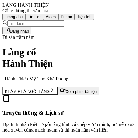
LÀNG HÀNH THIỆN
Cổng thông tin văn hóa
Trang chủ
Tin tức
Video
Di sản
Tiện ích
Đăng nhập
Di sản trăm năm
Làng cổ
Hành Thiện
"Hành Thiện Mỹ Tục Khả Phong"
KHÁM PHÁ NGÔI LÀNG
Xem phim tài liệu
Truyền thống & Lịch sử
Địa linh nhân kiệt - Ngôi làng hình cá chép vươn mình, nơi nếp xưa
hòa quyện cùng mạch ngầm sử thi ngàn năm văn hiến.