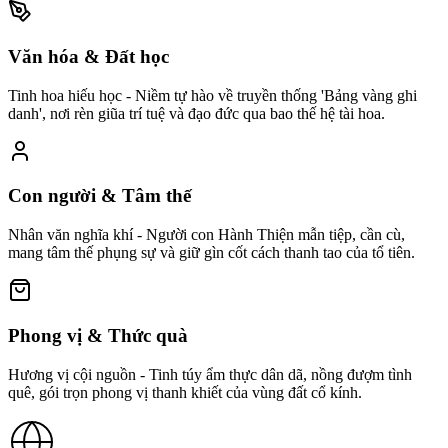
Văn hóa & Đất học
Tinh hoa hiếu học - Niềm tự hào về truyền thống 'Bảng vàng ghi
danh', nơi rèn giũa trí tuệ và đạo đức qua bao thế hệ tài hoa.
Con người & Tâm thế
Nhân văn nghĩa khí - Người con Hành Thiện mẫn tiệp, cần cù,
mang tâm thế phụng sự và giữ gìn cốt cách thanh tao của tổ tiên.
Phong vị & Thức quà
Hương vị cội nguồn - Tinh túy ẩm thực dân dã, nồng đượm tình
quê, gói trọn phong vị thanh khiết của vùng đất cổ kính.